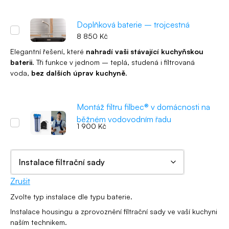
Doplňková baterie – trojcestná
8 850
Kč
Elegantní řešení, které
nahradí vaši stávající kuchyňskou
baterii
. Tři funkce v jednom – teplá, studená i filtrovaná
voda,
bez dalších úprav kuchyně
.
Montáž filtru filbec® v domácnosti na
běžném vodovodním řadu
1 900
Kč
Zrušit
Zvolte typ instalace dle typu baterie.
Instalace housingu a zprovoznění filtrační sady ve vaší kuchyni
naším technikem.