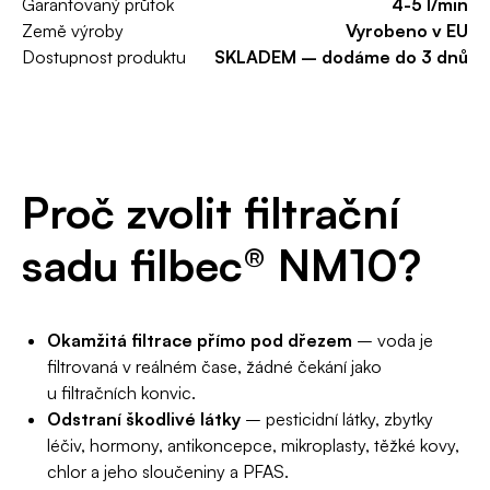
Garantovaný průtok
4-5 l/min
Země výroby
Vyrobeno v EU
Dostupnost produktu
SKLADEM – dodáme do 3 dnů
Proč zvolit filtrační
sadu filbec® NM10?
Okamžitá filtrace přímo pod dřezem
– voda je
filtrovaná v reálném čase, žádné čekání jako
u filtračních konvic.
Odstraní škodlivé látky
– pesticidní látky, zbytky
léčiv, hormony, antikoncepce, mikroplasty, těžké kovy,
chlor a jeho sloučeniny a PFAS.