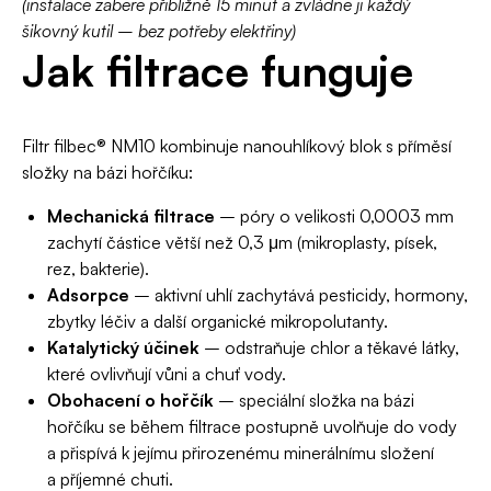
(instalace zabere přibližně 15 minut a zvládne ji každý
šikovný kutil – bez potřeby elektřiny)
Jak filtrace funguje
Filtr filbec® NM10 kombinuje nanouhlíkový blok s příměsí
složky na bázi hořčíku:
Mechanická filtrace
– póry o velikosti 0,0003 mm
zachytí částice větší než 0,3 μm (mikroplasty, písek,
rez, bakterie).
Adsorpce
– aktivní uhlí zachytává pesticidy, hormony,
zbytky léčiv a další organické mikropolutanty.
Katalytický účinek
– odstraňuje chlor a těkavé látky,
které ovlivňují vůni a chuť vody.
Obohacení o hořčík
– speciální složka na bázi
hořčíku se během filtrace postupně uvolňuje do vody
a přispívá k jejímu přirozenému minerálnímu složení
a příjemné chuti.