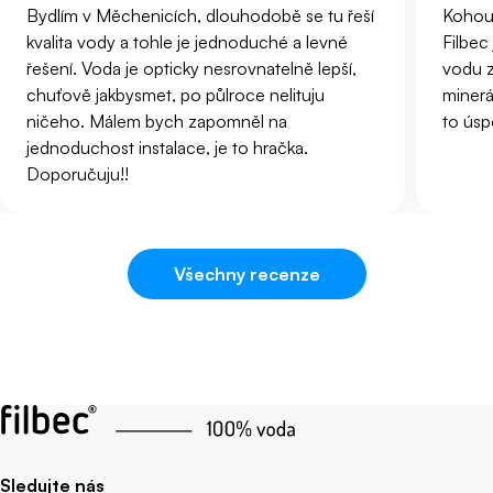
Bydlím v Měchenicích, dlouhodobě se tu řeší
Kohout
kvalita vody a tohle je jednoduché a levné
Filbec
řešení. Voda je opticky nesrovnatelně lepší,
vodu z
chuťově jakbysmet, po půlroce nelituju
minerá
ničeho. Málem bych zapomněl na
to úsp
jednoduchost instalace, je to hračka.
Doporučuju!!
Všechny recenze
Sledujte nás