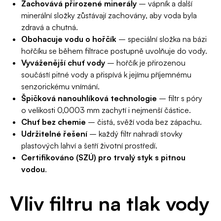
Zachovává přirozené minerály
– vápník a další
minerální složky zůstávají zachovány, aby voda byla
zdravá a chutná.
Obohacuje vodu o hořčík
– speciální složka na bázi
hořčíku se během filtrace postupně uvolňuje do vody.
Vyváženější chuť vody
– hořčík je přirozenou
součástí pitné vody a přispívá k jejímu příjemnému
senzorickému vnímání.
Špičková nanouhlíková technologie
– filtr s póry
o velikosti 0,0003 mm zachytí i nejmenší částice.
Chuť bez chemie
– čistá, svěží voda bez zápachu.
Udržitelné řešení
– každý filtr nahradí stovky
plastových lahví a šetří životní prostředí.
Certifikováno (SZÚ) pro trvalý styk s pitnou
vodou
.
Vliv filtru na tlak vody