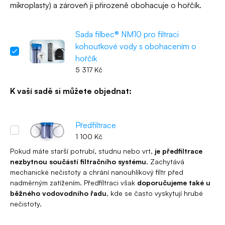
mikroplasty) a zároveň ji přirozeně obohacuje o hořčík.
Sada filbec® NM10 pro filtraci
kohoutkové vody s obohacením o
hořčík
5 317
Kč
K vaší sadě si můžete objednat:
Předfiltrace
1 100
Kč
Pokud máte starší potrubí, studnu nebo vrt,
je předfiltrace
nezbytnou součástí filtračního systému
. Zachytává
mechanické nečistoty a chrání nanouhlíkový filtr před
nadměrným zatížením. Předfiltraci však
doporučujeme také u
běžného vodovodního řadu
, kde se často vyskytují hrubé
nečistoty.