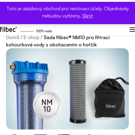
SLEVA 10 % s kódem DZ26
- Den Země. Méně
Toto je ukázkový obchod pro testovací účely. Objednávky
plastového odpadu s filtrem filbec.
nebudou vyřízeny.
Skrýt
Domů
/
E-shop
/
Sada filbec® NM10 pro filtraci
kohoutkové vody s obohacením o hořčík