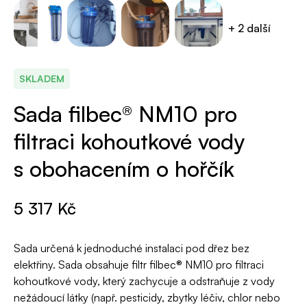
SKLADEM
Sada filbec® NM10 pro
filtraci kohoutkové vody
s obohacením o hořčík
5 317
Kč
Sada určená k jednoduché instalaci pod dřez bez
elektřiny. Sada obsahuje filtr filbec® NM10 pro filtraci
kohoutkové vody, který zachycuje a odstraňuje z vody
nežádoucí látky (např. pesticidy, zbytky léčiv, chlor nebo