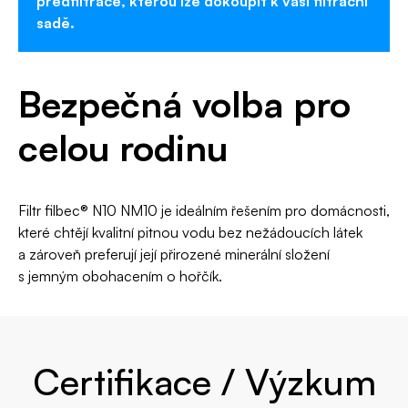
předfiltrace, kterou lze dokoupit k vaší filtrační
sadě.
Bezpečná volba pro
celou rodinu
Filtr filbec® N10 NM10 je ideálním řešením pro domácnosti,
které chtějí kvalitní pitnou vodu bez nežádoucích látek
a zároveň preferují její přirozené minerální složení
s jemným obohacením o hořčík.
Certifikace / Výzkum