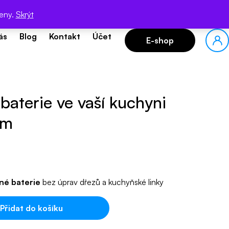
trem filbec.
zeny.
Skrýt
ás
Blog
Kontakt
Účet
E-shop
 baterie ve vaší kuchyni
em
tné baterie
bez úprav dřezů a kuchyňské linky
Přidat do košíku