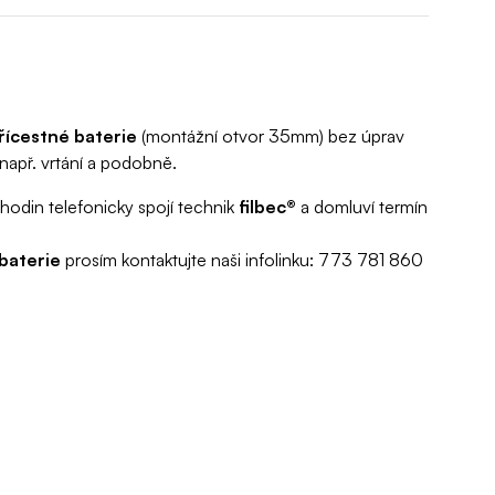
řícestné baterie
(montážní otvor 35mm) bez úprav
např. vrtání a podobně.
hodin telefonicky spojí technik
filbec®
a domluví termín
baterie
prosím kontaktujte naši infolinku: 773 781 860