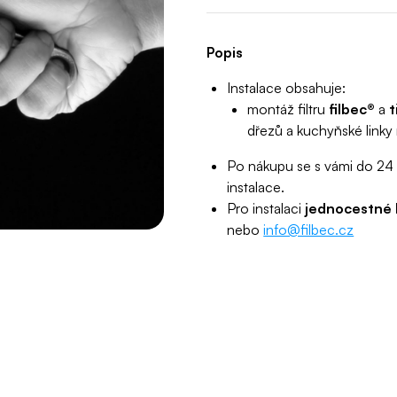
Popis
Instalace obsahuje:
montáž filtru
filbec®
a
t
dřezů a kuchyňské linky 
Po nákupu se s vámi do 24 
instalace.
Pro instalaci
jednocestné 
nebo
info@filbec.cz