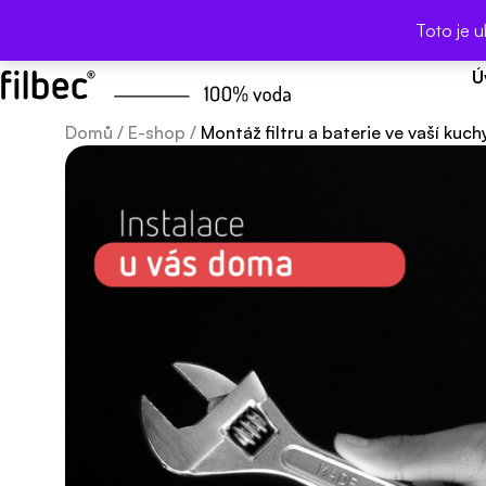
SLEVA 10 
Toto je 
Ú
Domů
/
E-shop
/
Montáž filtru a baterie ve vaší kuc
Montáž
filtru
a
baterie
ve
vaší
kuchyni
naším
technikem
množství