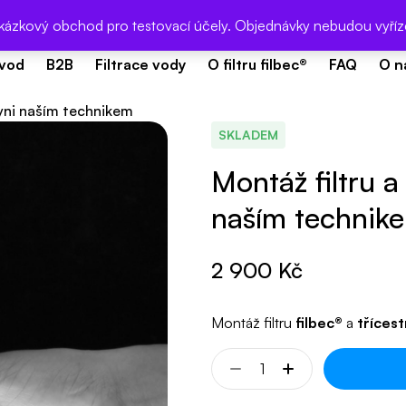
% s kódem DZ26
- Den Země. Méně plastového odpadu s fil
ukázkový obchod pro testovací účely. Objednávky nebudou vyří
vod
B2B
Filtrace vody
O filtru filbec®
FAQ
O n
hyni naším technikem
SKLADEM
Montáž filtru a
naším technik
2 900
Kč
Montáž filtru
filbec®
a
tříces